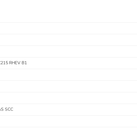
K215 RHEV B1
AS SCC