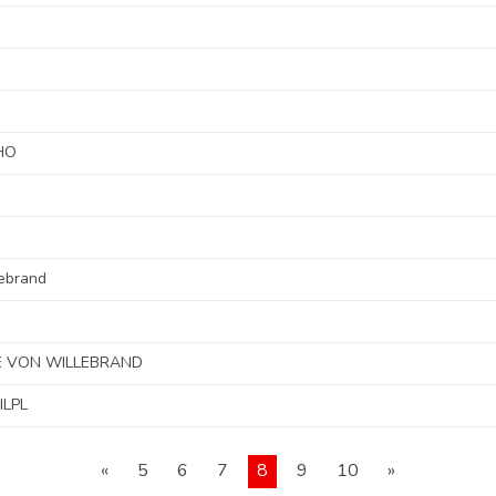
HO
lebrand
E VON WILLEBRAND
ILPL
«
5
6
7
8
9
10
»