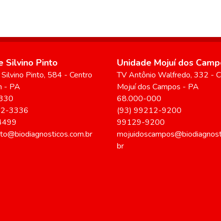
 Silvino Pinto
Unidade Mojuí dos Camp
Silvino Pinto
, 584
- Centro
TV Antônio Walfredo
, 332
- C
m
-
PA
Mojuí dos Campos
-
PA
330
68.000-000
22-3336
(93) 99212-9200
4499
99129-9200
into@biodiagnosticos.com.br
mojuidoscampos@biodiagnost
br