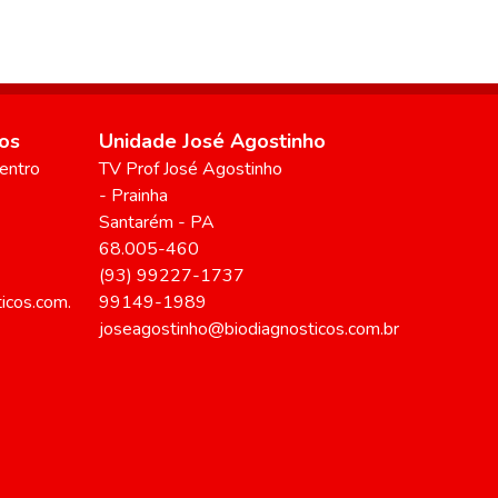
os
Unidade José Agostinho
entro
TV Prof José Agostinho
- Prainha
Santarém
-
PA
68.005-460
(93) 99227-1737
icos.com.
99149-1989
joseagostinho@biodiagnosticos.com.br