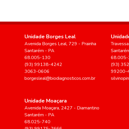
Unidade Borges Leal
Unidade
Avenida Borges Leal
, 729
- Prainha
Travessa 
Santarém
-
PA
Santaré
68.005-130
68.005-
(93) 99138-4242
(93) 35
3063-0606
99200-
borgesleal@biodiagnosticos.com.br
silvinop
Unidade Moaçara
Avenida Moaçara
, 2427
- Diamantino
Santarém
-
PA
68.025-740
(93) 99175-7666