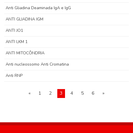
Anti Gliadina Deaminada IgA e IgG
ANTI GLIADINA IGM
ANTI JO1
ANTI LKM 1
ANTI MITOCÔNDRIA
Anti nucleossomo Anti Cromatina
Anti RNP
«
1
2
3
4
5
6
»