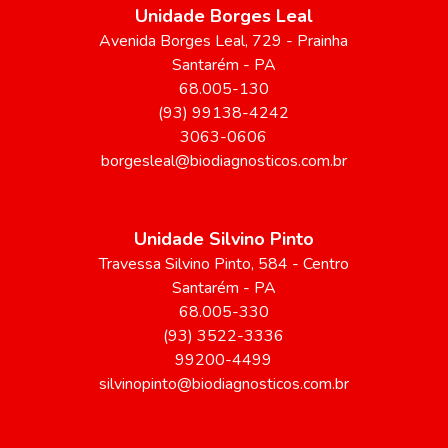
Unidade Borges Leal
Avenida Borges Leal
, 729
- Prainha
Santarém
-
PA
68.005-130
(93) 99138-4242
3063-0606
borgesleal@biodiagnosticos.com.br
Unidade Silvino Pinto
Travessa Silvino Pinto
, 584
- Centro
Santarém
-
PA
68.005-330
(93) 3522-3336
99200-4499
silvinopinto@biodiagnosticos.com.br