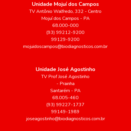
Unidade Mojuí dos Campos
TV Antônio Walfredo
, 332
- Centro
Mojuí dos Campos
-
PA
68.000-000
(93) 99212-9200
99129-9200
mojuidoscampos@biodiagnosticos.com.br
Unidade José Agostinho
TV Prof José Agostinho
- Prainha
Santarém
-
PA
68.005-460
(93) 99227-1737
99149-1989
joseagostinho@biodiagnosticos.com.br