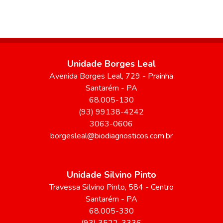
Unidade Borges Leal
Avenida Borges Leal
, 729
- Prainha
Santarém
-
PA
68.005-130
(93) 99138-4242
3063-0606
borgesleal@biodiagnosticos.com.br
Unidade Silvino Pinto
Travessa Silvino Pinto
, 584
- Centro
Santarém
-
PA
68.005-330