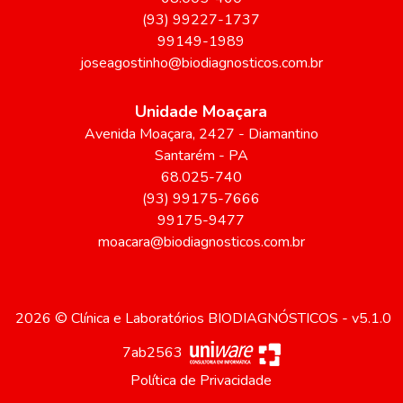
(93) 99227-1737
99149-1989
joseagostinho@biodiagnosticos.com.br
Unidade Moaçara
Avenida Moaçara
, 2427
- Diamantino
Santarém
-
PA
68.025-740
(93) 99175-7666
99175-9477
moacara@biodiagnosticos.com.br
2026 © Clínica e Laboratórios BIODIAGNÓSTICOS - v5.1.0
7ab2563
Política de Privacidade