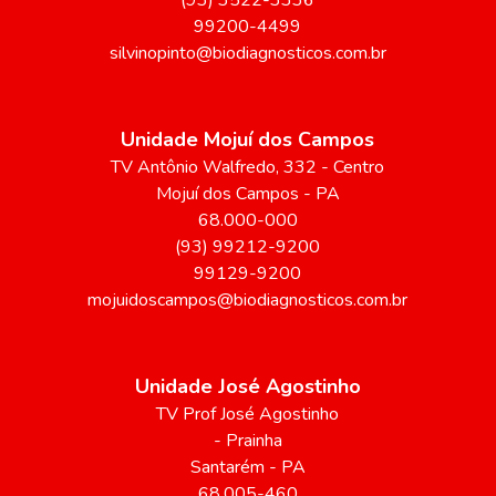
(93) 3522-3336
99200-4499
silvinopinto@biodiagnosticos.com.br
Unidade Mojuí dos Campos
TV Antônio Walfredo
, 332
- Centro
Mojuí dos Campos
-
PA
68.000-000
(93) 99212-9200
99129-9200
mojuidoscampos@biodiagnosticos.com.br
Unidade José Agostinho
TV Prof José Agostinho
- Prainha
Santarém
-
PA
68.005-460