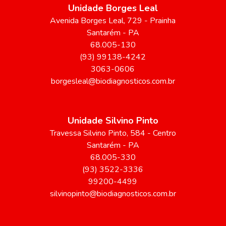
Unidade Borges Leal
Avenida Borges Leal
, 729
- Prainha
Santarém
-
PA
68.005-130
(93) 99138-4242
3063-0606
borgesleal@biodiagnosticos.com.br
Unidade Silvino Pinto
Travessa Silvino Pinto
, 584
- Centro
Santarém
-
PA
68.005-330
(93) 3522-3336
99200-4499
silvinopinto@biodiagnosticos.com.br