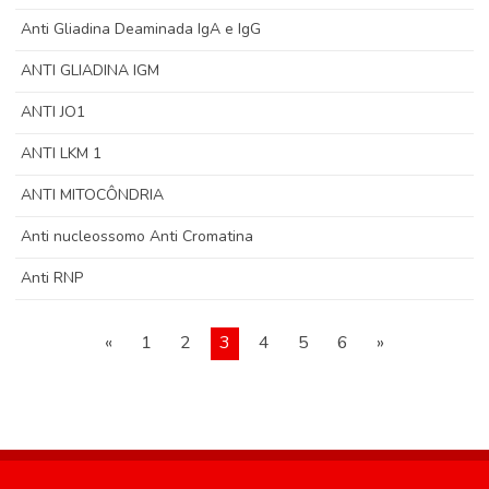
Anti Gliadina Deaminada IgA e IgG
ANTI GLIADINA IGM
ANTI JO1
ANTI LKM 1
ANTI MITOCÔNDRIA
Anti nucleossomo Anti Cromatina
Anti RNP
«
1
2
3
4
5
6
»