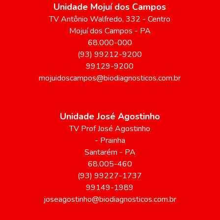
Unidade Mojuí dos Campos
TV Antônio Walfredo
, 332
- Centro
Mojuí dos Campos
-
PA
68.000-000
(93) 99212-9200
99129-9200
mojuidoscampos@biodiagnosticos.com.br
Unidade José Agostinho
TV Prof José Agostinho
- Prainha
Santarém
-
PA
68.005-460
(93) 99227-1737
99149-1989
joseagostinho@biodiagnosticos.com.br