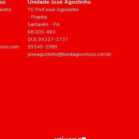
os
Unidade José Agostinho
entro
TV Prof José Agostinho
- Prainha
Santarém
-
PA
68.005-460
(93) 99227-1737
icos.com.
99149-1989
joseagostinho@biodiagnosticos.com.br