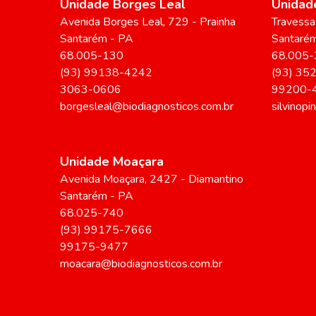
Unidade Borges Leal
Unidade
Avenida Borges Leal
, 729
- Prainha
Travessa 
Santarém
-
PA
Santaré
68.005-130
68.005-
(93) 99138-4242
(93) 35
3063-0606
99200-
borgesleal@biodiagnosticos.com.br
silvinop
Unidade Moaçara
Avenida Moaçara
, 2427
- Diamantino
Santarém
-
PA
68.025-740
(93) 99175-7666
99175-9477
moacara@biodiagnosticos.com.br