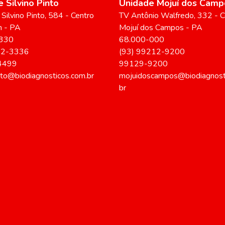
 Silvino Pinto
Unidade Mojuí dos Camp
Silvino Pinto
, 584
- Centro
TV Antônio Walfredo
, 332
- C
m
-
PA
Mojuí dos Campos
-
PA
330
68.000-000
22-3336
(93) 99212-9200
4499
99129-9200
into@biodiagnosticos.com.br
mojuidoscampos@biodiagnost
br