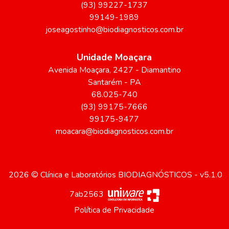
(93) 99227-1737
99149-1989
joseagostinho@biodiagnosticos.com.br
Unidade Moaçara
Avenida Moaçara
, 2427
- Diamantino
Santarém
-
PA
68.025-740
(93) 99175-7666
99175-9477
moacara@biodiagnosticos.com.br
2026 © Clínica e Laboratórios BIODIAGNÓSTICOS - v5.1.0
7ab2563
Política de Privacidade