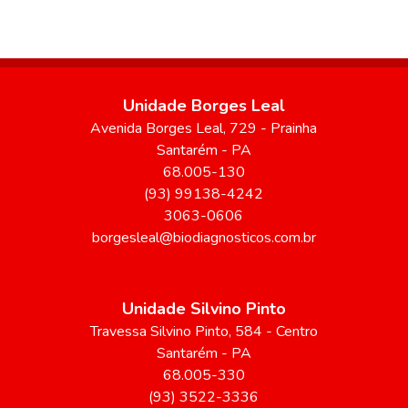
Unidade Borges Leal
Avenida Borges Leal
, 729
- Prainha
Santarém
-
PA
68.005-130
(93) 99138-4242
3063-0606
borgesleal@biodiagnosticos.com.br
Unidade Silvino Pinto
Travessa Silvino Pinto
, 584
- Centro
Santarém
-
PA
68.005-330
(93) 3522-3336