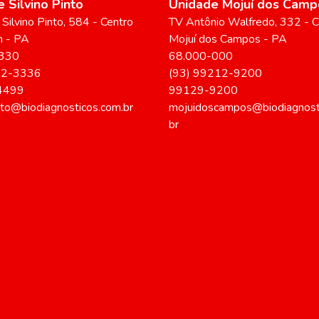
 Silvino Pinto
Unidade Mojuí dos Camp
Silvino Pinto
, 584
- Centro
TV Antônio Walfredo
, 332
- C
m
-
PA
Mojuí dos Campos
-
PA
330
68.000-000
22-3336
(93) 99212-9200
4499
99129-9200
into@biodiagnosticos.com.br
mojuidoscampos@biodiagnost
br