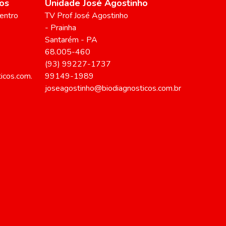
os
Unidade José Agostinho
entro
TV Prof José Agostinho
- Prainha
Santarém
-
PA
68.005-460
(93) 99227-1737
icos.com.
99149-1989
joseagostinho@biodiagnosticos.com.br