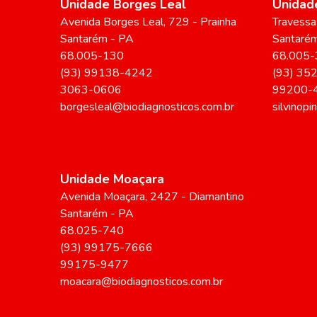
Unidade Borges Leal
Unidade
Avenida Borges Leal
, 729
- Prainha
Travessa 
Santarém
-
PA
Santaré
68.005-130
68.005-
(93) 99138-4242
(93) 35
3063-0606
99200-
borgesleal@biodiagnosticos.com.br
silvinop
Unidade Moaçara
Avenida Moaçara
, 2427
- Diamantino
Santarém
-
PA
68.025-740
(93) 99175-7666
99175-9477
moacara@biodiagnosticos.com.br